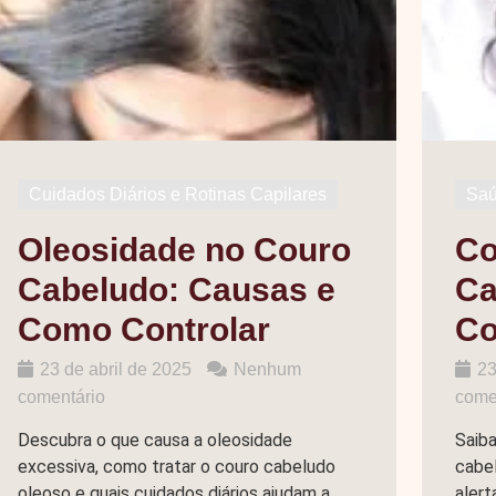
Cuidados Diários e Rotinas Capilares
Saú
Oleosidade no Couro
Co
Cabeludo: Causas e
Ca
Como Controlar
Co
23 de abril de 2025
Nenhum
23
comentário
come
Descubra o que causa a oleosidade
Saiba
excessiva, como tratar o couro cabeludo
cabel
oleoso e quais cuidados diários ajudam a
alert