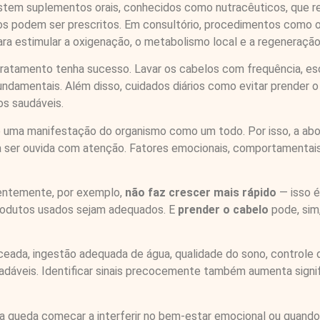
istem suplementos orais, conhecidos como nutracêuticos, que r
os podem ser prescritos. Em consultório, procedimentos como 
ara estimular a oxigenação, o metabolismo local e a regeneração
tratamento tenha sucesso. Lavar os cabelos com frequência, esc
undamentais. Além disso, cuidados diários como evitar prender 
os saudáveis.
 é uma manifestação do organismo como um todo. Por isso, a abor
cisa ser ouvida com atenção. Fatores emocionais, comportamenta
uentemente, por exemplo,
não faz crescer mais rápido
— isso 
rodutos usados sejam adequados. E
prender o cabelo
pode, sim
ceada, ingestão adequada de água, qualidade do sono, controle 
radáveis. Identificar sinais precocemente também aumenta sign
 a queda começar a interferir no bem-estar emocional ou quando