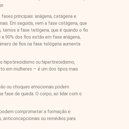
r.
 fases principais: anágena, catágena e
nais. Em seguida, vem a fase catágena, que
, temos a fase telógena, que é quando o fio
5 a 90% dos fios estão em fase anágena,
número de fios na fase telógena aumenta
o hipotireoidismo ou hipertireoidismo,
nto em mulheres — é um dos tipos mais
ensão ou choques emocionais podem
 fase de queda. O corpo, ao lidar com o
o B podem comprometer a formação e
, anticoncepcionais ou remédios para