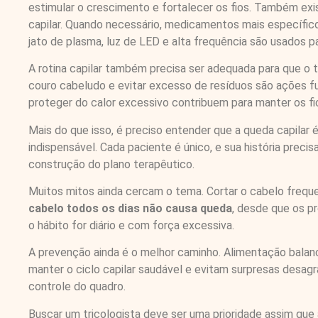
estimular o crescimento e fortalecer os fios. Também ex
capilar. Quando necessário, medicamentos mais específic
jato de plasma, luz de LED e alta frequência são usados p
A rotina capilar também precisa ser adequada para que o 
couro cabeludo e evitar excesso de resíduos são ações f
proteger do calor excessivo contribuem para manter os fi
Mais do que isso, é preciso entender que a queda capilar
indispensável. Cada paciente é único, e sua história pre
construção do plano terapêutico.
Muitos mitos ainda cercam o tema. Cortar o cabelo freq
cabelo todos os dias não causa queda
, desde que os p
o hábito for diário e com força excessiva.
A prevenção ainda é o melhor caminho. Alimentação balan
manter o ciclo capilar saudável e evitam surpresas desag
controle do quadro.
Buscar um tricologista deve ser uma prioridade assim que