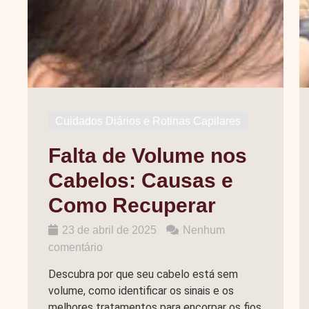
Cuidados Diários e Rotinas Capilares
Falta de Volume nos
Cabelos: Causas e
Como Recuperar
23 de abril de 2025
Nenhum
comentário
Descubra por que seu cabelo está sem
volume, como identificar os sinais e os
melhores tratamentos para encorpar os fios