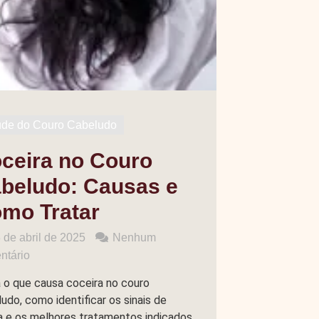
de do Couro Cabeludo
ceira no Couro
beludo: Causas e
mo Tratar
 de abril de 2025
Nenhum
ntário
 o que causa coceira no couro
udo, como identificar os sinais de
a e os melhores tratamentos indicados