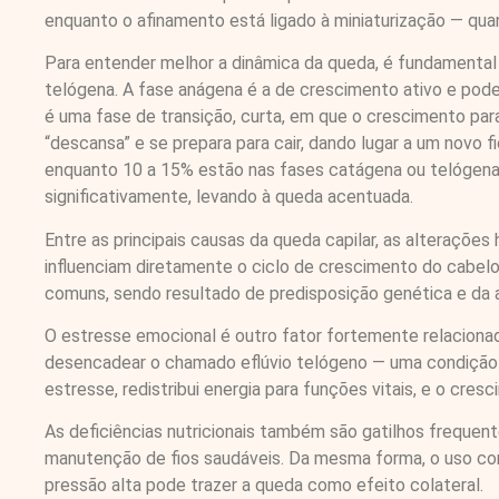
enquanto o afinamento está ligado à miniaturização — quan
Para entender melhor a dinâmica da queda, é fundamental c
telógena. A fase anágena é a de crescimento ativo e pode
é uma fase de transição, curta, em que o crescimento para
“descansa” e se prepara para cair, dando lugar a um novo
enquanto 10 a 15% estão nas fases catágena ou telógena. 
significativamente, levando à queda acentuada.
Entre as principais causas da queda capilar, as alterações
influenciam diretamente o ciclo de crescimento do cabel
comuns, sendo resultado de predisposição genética e da a
O estresse emocional é outro fator fortemente relacion
desencadear o chamado eflúvio telógeno — uma condição t
estresse, redistribui energia para funções vitais, e o cre
As deficiências nutricionais também são gatilhos frequen
manutenção de fios saudáveis. Da mesma forma, o uso co
pressão alta pode trazer a queda como efeito colateral.