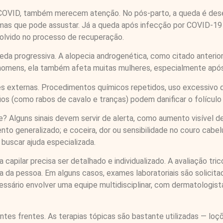
s-COVID, também merecem atenção. No pós-parto, a queda é des
mas que pode assustar. Já a queda após infecção por COVID-19 
volvido no processo de recuperação.
eda progressiva. A alopecia androgenética, como citado anterio
 homens, ela também afeta muitas mulheres, especialmente apó
s externas. Procedimentos químicos repetidos, uso excessivo 
os (como rabos de cavalo e tranças) podem danificar o folículo
lguns sinais devem servir de alerta, como aumento visível de f
nto generalizado; e coceira, dor ou sensibilidade no couro cabel
buscar ajuda especializada.
a capilar precisa ser detalhado e individualizado. A avaliação tri
a da pessoa. Em alguns casos, exames laboratoriais são solicitad
rio envolver uma equipe multidisciplinar, com dermatologistas
ntes frentes. As terapias tópicas são bastante utilizadas — loçõ