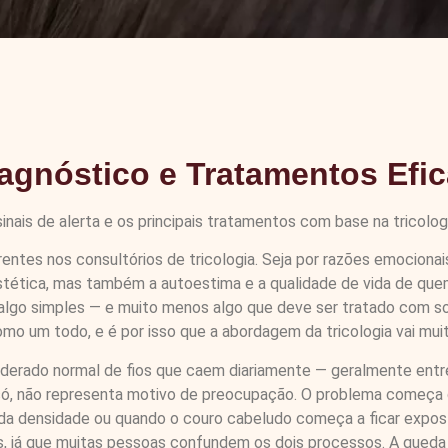
agnóstico e Tratamentos Efi
nais de alerta e os principais tratamentos com base na tricologia
rentes nos consultórios de tricologia. Seja por razões emociona
estética, mas também a autoestima e a qualidade de vida de que
lgo simples — e muito menos algo que deve ser tratado com so
mo um todo, e é por isso que a abordagem da tricologia vai mui
siderado normal de fios que caem diariamente — geralmente entre
si só, não representa motivo de preocupação. O problema começ
o da densidade ou quando o couro cabeludo começa a ficar expo
, já que muitas pessoas confundem os dois processos. A queda e