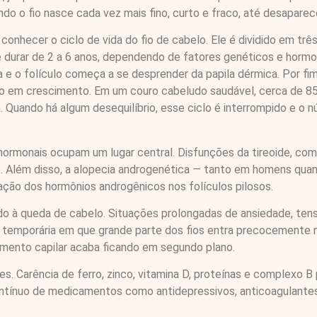
do o fio nasce cada vez mais fino, curto e fraco, até desaparece
onhecer o ciclo de vida do fio de cabelo. Ele é dividido em três
 durar de 2 a 6 anos, dependendo de fatores genéticos e hormo
 e o folículo começa a se desprender da papila dérmica. Por fim
 fio em crescimento. Em um couro cabeludo saudável, cerca de 8
Quando há algum desequilíbrio, esse ciclo é interrompido e o 
 hormonais ocupam um lugar central. Disfunções da tireoide, com
o. Além disso, a alopecia androgenética — tanto em homens qua
ção dos hormônios androgênicos nos folículos pilosos.
ado à queda de cabelo. Situações prolongadas de ansiedade, t
emporária em que grande parte dos fios entra precocemente na
scimento capilar acaba ficando em segundo plano.
tes. Carência de ferro, zinco, vitamina D, proteínas e complex
ntínuo de medicamentos como antidepressivos, anticoagulantes