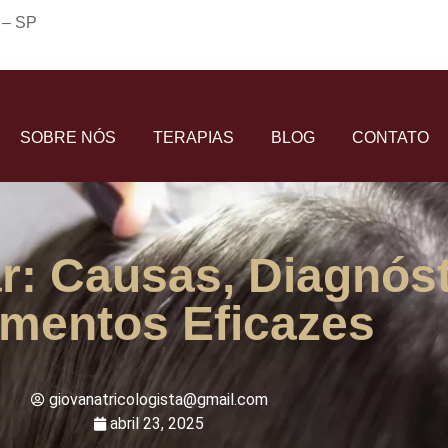
o – SP
SOBRE NÓS
TERAPIAS
BLOG
CONTATO
r: Causas, Diagnóst
amentos Eficazes
giovanatricologista@gmail.com
abril 23, 2025