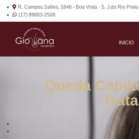
R. Campos Salles, 1846 - Boa Vista - S. J.do Rio Pret
(17) 99683-2508
INÍCIO
Queda Capila
Trat