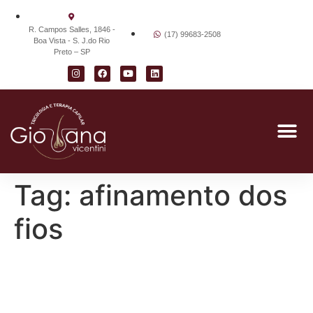
R. Campos Salles, 1846 -
(17) 99683-2508
Boa Vista - S. J.do Rio
Preto – SP
Tag:
afinamento dos
fios
Afinamento dos Fios:
Causas, Sinais e