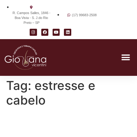
R. Campos Salles, 1846 -
(17) 99683-2508
Boa Vista - S. J.do Rio
Preto – SP
Tag:
estresse e
cabelo
Queda Capilar: Causas,
Diagnóstico e Tratamentos