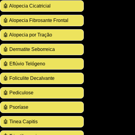
🤖 Alopecia Cicatricial
🤖 Alopecia Fibrosante Frontal
🤖 Alopecia por Tração
🤖 Dermatite Seborreica
🤖 Eflúvio Telógeno
🤖 Foliculite Decalvante
🤖 Pediculose
🤖 Psoríase
🤖 Tinea Capitis