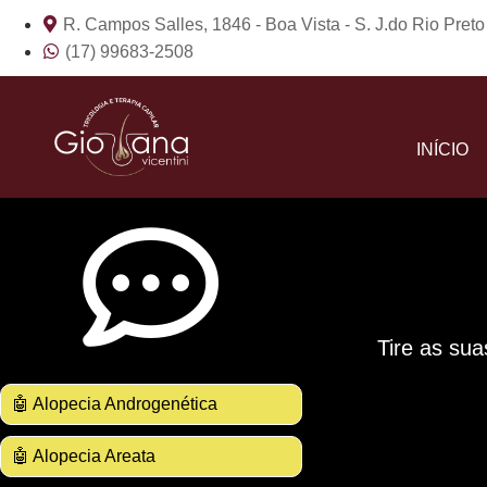
R. Campos Salles, 1846 - Boa Vista - S. J.do Rio Pret
(17) 99683-2508
INÍCIO
Tire as sua
🤖 Alopecia Androgenética
🤖 Alopecia Areata