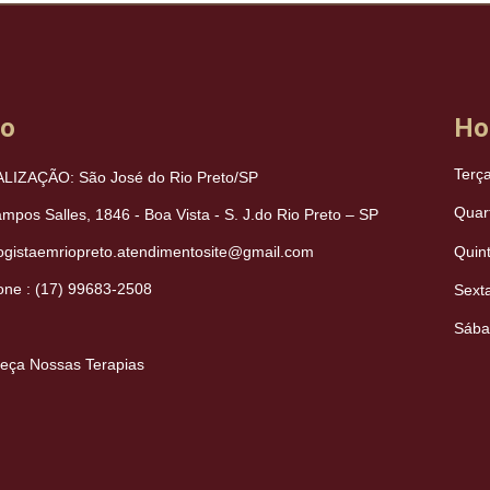
to
Ho
Terç
LIZAÇÃO: São José do Rio Preto/SP
Quar
mpos Salles, 1846 - Boa Vista - S. J.do Rio Preto – SP
Quin
logistaemriopreto.atendimentosite@gmail.com
one : (17) 99683-2508
Sext
Sába
eça Nossas Terapias