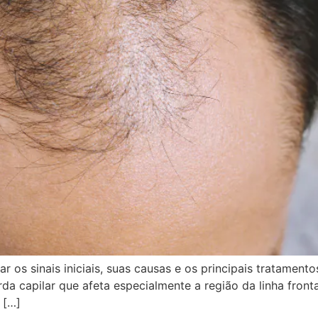
ar os sinais iniciais, suas causas e os principais tratamen
erda capilar que afeta especialmente a região da linha fro
 […]