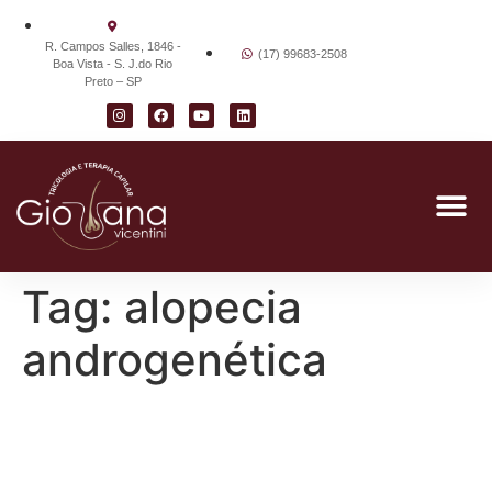
R. Campos Salles, 1846 -
(17) 99683-2508
Boa Vista - S. J.do Rio
Preto – SP
Tag:
alopecia
androgenética
Alopecia Frontal: Sintomas,
Causas e Tratamentos