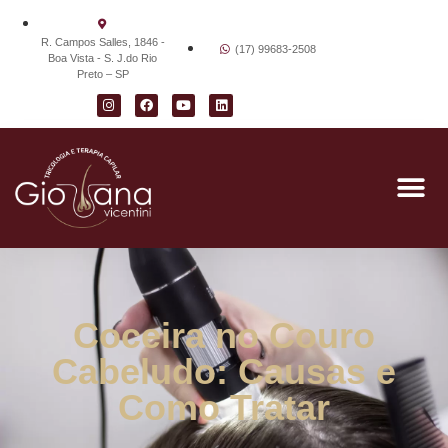
R. Campos Salles, 1846 -
(17) 99683-2508
Boa Vista - S. J.do Rio
Preto – SP
Coceira no Couro
Cabeludo: Causas e
Como Tratar